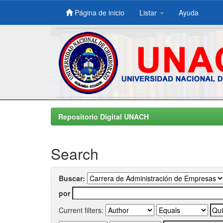
Página de inicio
Listar
Ayuda
Skip
navigation
Repositorio Digital UNACH
Search
Buscar:
por
Current filters: