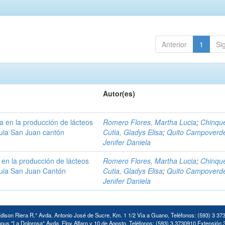
Anterior
1
Si
Autor(es)
a en la producción de lácteos
Romero Flores, Martha Lucia
;
Chinqu
uia San Juan cantón
Cutia, Gladys Elisa
;
Quito Campoverd
Jenifer Daniela
en la producción de lácteos
Romero Flores, Martha Lucia
;
Chinqu
uia San Juan Cantón
Cutia, Gladys Elisa
;
Quito Campoverd
Jenifer Daniela
ison Riera R." Avda. Antonio José de Sucre, Km. 1 1/2 Vía a Guano, Teléfonos: (593) 3 37
us "La Dolorosa" Avda. Eloy Alfaro y 10 de Agosto. Teléfonos: (593) 3 3730910 Extensión 