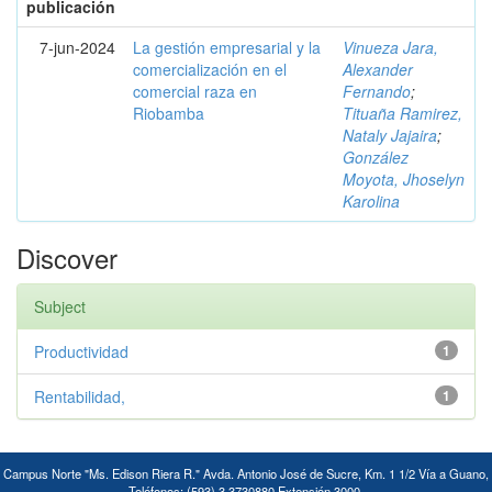
publicación
7-jun-2024
La gestión empresarial y la
Vinueza Jara,
comercialización en el
Alexander
comercial raza en
Fernando
;
Riobamba
Tituaña Ramirez,
Nataly Jajaira
;
González
Moyota, Jhoselyn
Karolina
Discover
Subject
Productividad
1
Rentabilidad,
1
Campus Norte "Ms. Edison Riera R." Avda. Antonio José de Sucre, Km. 1 1/2 Vía a Guano,
Teléfonos: (593) 3 3730880 Extensión 3000.