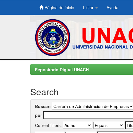
Página de inicio
Listar
Ayuda
Skip
navigation
Repositorio Digital UNACH
Search
Buscar:
por
Current filters: