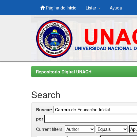
Página de inicio
Listar
Ayuda
Skip
navigation
Repositorio Digital UNACH
Search
Buscar:
por
Current filters: