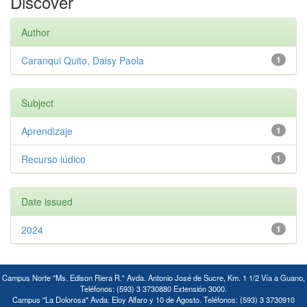
Discover
Author
Caranqui Quito, Daisy Paola
1
Subject
Aprendizaje
1
Recurso lúdico
1
Date issued
2024
1
Campus Norte "Ms. Edison Riera R." Avda. Antonio José de Sucre, Km. 1 1/2 Vía a Guano,
Teléfonos: (593) 3 3730880 Extensión 3000.
Campus "La Dolorosa" Avda. Eloy Alfaro y 10 de Agosto. Teléfonos: (593) 3 3730910