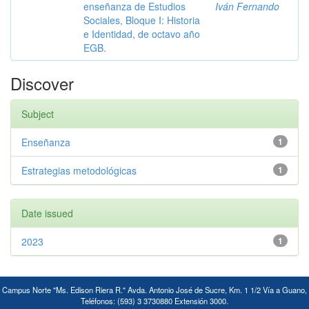
enseñanza de Estudios
Iván Fernando
Sociales, Bloque I: Historia
e Identidad, de octavo año
EGB.
Discover
Subject
Enseñanza
1
Estrategias metodológicas
1
Date issued
2023
1
Campus Norte "Ms. Edison Riera R." Avda. Antonio José de Sucre, Km. 1 1/2 Vía a Guano,
Teléfonos: (593) 3 3730880 Extensión 3000.