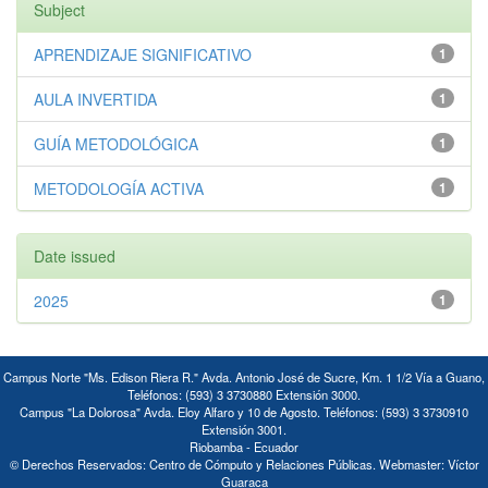
Subject
APRENDIZAJE SIGNIFICATIVO
1
AULA INVERTIDA
1
GUÍA METODOLÓGICA
1
METODOLOGÍA ACTIVA
1
Date issued
2025
1
Campus Norte "Ms. Edison Riera R." Avda. Antonio José de Sucre, Km. 1 1/2 Vía a Guano,
Teléfonos: (593) 3 3730880 Extensión 3000.
Campus "La Dolorosa" Avda. Eloy Alfaro y 10 de Agosto. Teléfonos: (593) 3 3730910
Extensión 3001.
Riobamba - Ecuador
© Derechos Reservados: Centro de Cómputo y Relaciones Públicas. Webmaster: Víctor
Guaraca