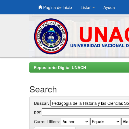
Página de inicio
Listar
Ayuda
Skip
navigation
Repositorio Digital UNACH
Search
Buscar:
por
Current filters: