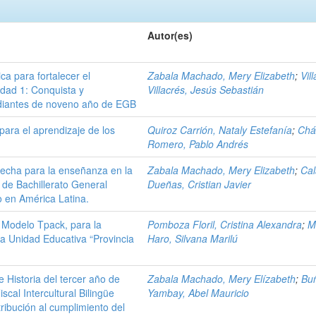
Autor(es)
ca para fortalecer el
Zabala Machado, Mery Elizabeth
;
Vil
idad 1: Conquista y
Villacrés, Jesús Sebastián
udiantes de noveno año de EGB
 para el aprendizaje de los
Quiroz Carrión, Nataly Estefanía
;
Chá
Romero, Pablo Andrés
lecha para la enseñanza en la
Zabala Machado, Mery Elizabeth
;
Cal
o de Bachillerato General
Dueñas, Cristian Javier
o en América Latina.
l Modelo Tpack, para la
Pomboza Floril, Cristina Alexandra
;
M
la Unidad Educativa “Provincia
Haro, Silvana Marilú
 Historia del tercer año de
Zabala Machado, Mery Elízabeth
;
Bu
scal Intercultural Bilingüe
Yambay, Abel Mauricio
ibución al cumplimiento del