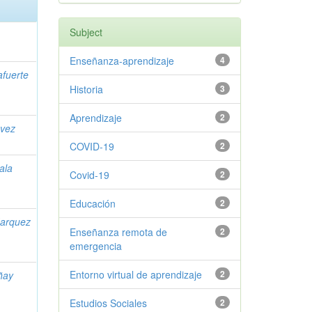
Subject
Enseñanza-aprendizaje
4
lafuerte
Historia
3
Aprendizaje
2
vez
COVID-19
2
ala
Covid-19
2
Educación
2
arquez
Enseñanza remota de
2
emergencia
Entorno virtual de aprendizaje
2
ñay
Estudios Sociales
2