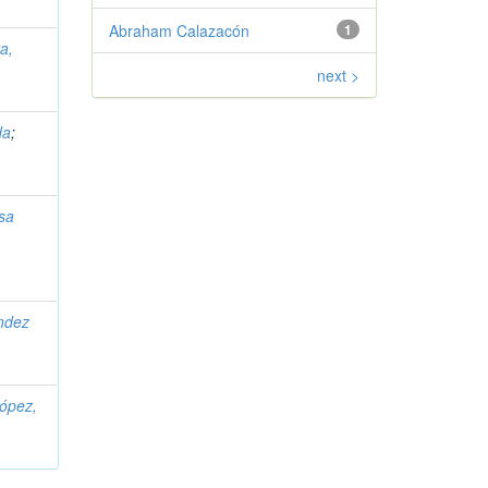
Abraham Calazacón
1
a,
next >
da
;
sa
ndez
López,