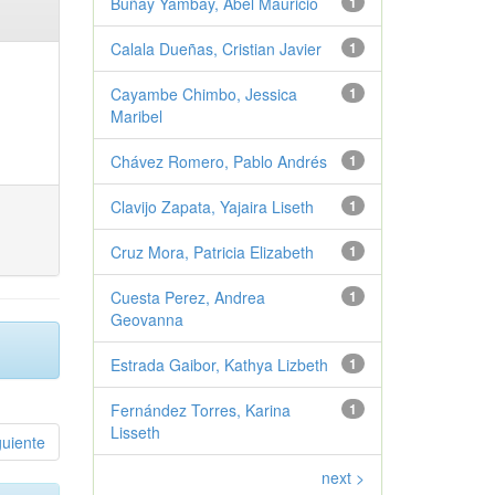
Buñay Yambay, Abel Mauricio
1
Calala Dueñas, Cristian Javier
1
Cayambe Chimbo, Jessica
1
Maribel
Chávez Romero, Pablo Andrés
1
Clavijo Zapata, Yajaira Liseth
1
Cruz Mora, Patricia Elizabeth
1
Cuesta Perez, Andrea
1
Geovanna
Estrada Gaibor, Kathya Lizbeth
1
Fernández Torres, Karina
1
Lisseth
guiente
next >