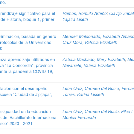
ano.
endizaje significativo para el
Ramos, Rómulo Arteño
;
Clavijo Zapat
e Historia, bloque 1, primer
Yajaira Liseth
criminación, basada en género
Méndez Maldonado, Elizabeth Aman
protocolos de la Universidad
Cruz Mora, Patricia Elizabeth
20
nza-aprendizaje utilizadas en
Zabala Machado, Mery Elizabeth
;
Me
va “La Concordia”, provincia
Navarrete, Valeria Elizabeth
rante la pandemia COVID-19,
relación con el desempeño
León Ortiz, Carmen del Rocío
;
Ferná
scuela “Ciudad de Jipijapa”,
Torres, Karina Lisseth
desigualdad en la educación
León Ortiz, Carmen del Roció
;
Pilco 
s del Bachillerato Internacional
Mónica Fernanda
asco” 2020 - 2021