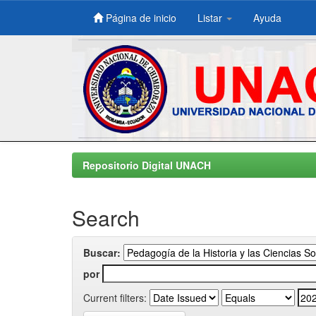
Página de inicio
Listar
Ayuda
Skip
navigation
Repositorio Digital UNACH
Search
Buscar:
por
Current filters: