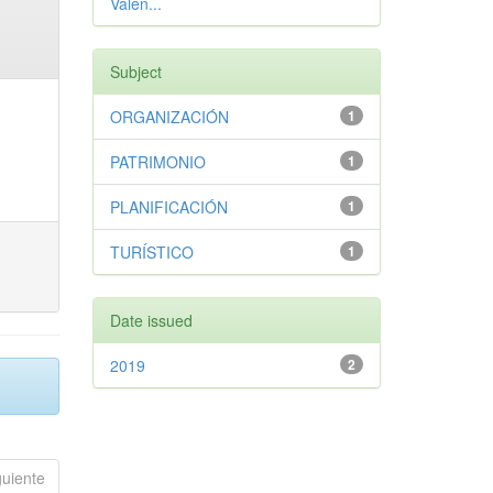
Valen...
Subject
ORGANIZACIÓN
1
PATRIMONIO
1
PLANIFICACIÓN
1
TURÍSTICO
1
Date issued
2019
2
guiente