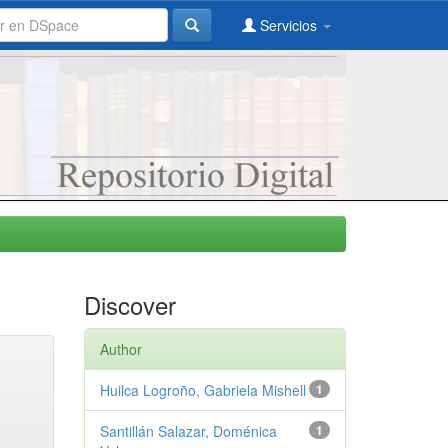
Servicios
Discover
Author
Huilca Logroño, Gabriela Mishell
1
Santillán Salazar, Doménica
1