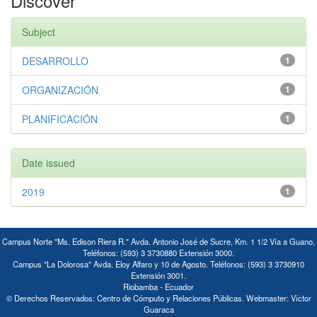
Discover
Subject
DESARROLLO
1
ORGANIZACIÓN
1
PLANIFICACIÓN
1
Date issued
2019
1
Campus Norte "Ms. Edison Riera R." Avda. Antonio José de Sucre, Km. 1 1/2 Vía a Guano,
Teléfonos: (593) 3 3730880 Extensión 3000.
Campus "La Dolorosa" Avda. Eloy Alfaro y 10 de Agosto. Teléfonos: (593) 3 3730910
Extensión 3001.
Riobamba - Ecuador
© Derechos Reservados: Centro de Cómputo y Relaciones Públicas. Webmaster: Víctor
Guaraca