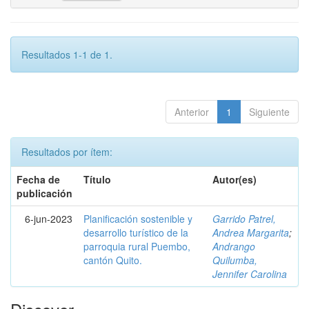
Resultados 1-1 de 1.
Anterior
1
Siguiente
Resultados por ítem:
Fecha de
Título
Autor(es)
publicación
6-jun-2023
Planificación sostenible y
Garrido Patrel,
desarrollo turístico de la
Andrea Margarita
;
parroquia rural Puembo,
Andrango
cantón Quito.
Quilumba,
Jennifer Carolina