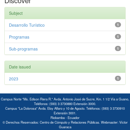
Discover
Subject
Desarrollo Turístico
1
Programas
1
Sub-programas
1
Date issued
2023
1
Campus Norte "Ms. Edison Riera R." Avda. Antonio José de Sucre, Km. 1 1/2 Vía a Guano,
Teléfonos: (593) 3 3730880 Extensión 3000.
Campus "La Dolorosa" Avda. Eloy Alfaro y 10 de Agosto. Teléfonos: (593) 3 3730910
Extensión 3001.
Riobamba - Ecuador
© Derechos Reservados: Centro de Cómputo y Relaciones Públicas. Webmaster: Víctor
Guaraca