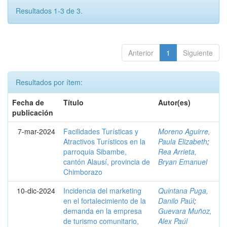
Resultados 1-3 de 3.
Anterior
1
Siguiente
Resultados por ítem:
Fecha de
Título
Autor(es)
publicación
7-mar-2024
Facilidades Turísticas y
Moreno Aguirre,
Atractivos Turísticos en la
Paula Elizabeth
;
parroquia Sibambe,
Rea Arrieta,
cantón Alausí, provincia de
Bryan Emanuel
Chimborazo
10-dic-2024
Incidencia del marketing
Quintana Puga,
en el fortalecimiento de la
Danilo Paúl
;
demanda en la empresa
Guevara Muñoz,
de turismo comunitario,
Alex Paúl