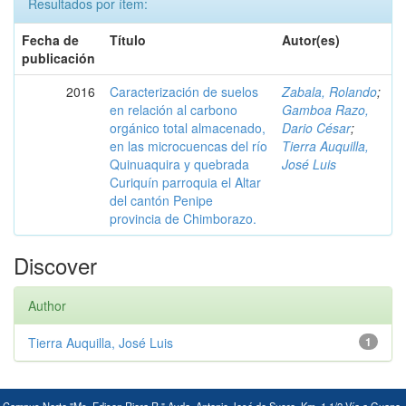
Resultados por ítem:
Fecha de
Título
Autor(es)
publicación
2016
Caracterización de suelos
Zabala, Rolando
;
en relación al carbono
Gamboa Razo,
orgánico total almacenado,
Dario César
;
en las microcuencas del río
Tierra Auquilla,
Quinuaquira y quebrada
José Luis
Curiquín parroquia el Altar
del cantón Penipe
provincia de Chimborazo.
Discover
Author
Tierra Auquilla, José Luis
1