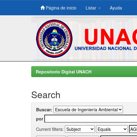
Página de inicio
Listar
Ayuda
Skip
navigation
Repositorio Digital UNACH
Search
Buscar:
por
Current filters: