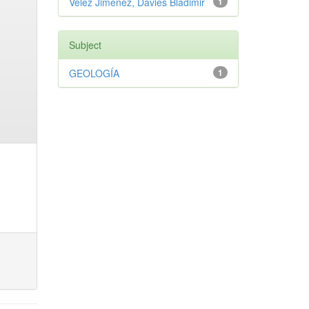
Vélez Jiménez, Davies Bladimir
1
Subject
GEOLOGÍA
1