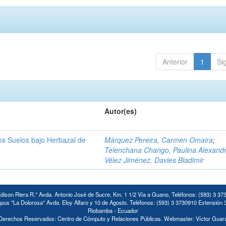
Anterior
1
Si
Autor(es)
los Suelos bajo Herbazal de
Márquez Pereira, Carmen Omaira
;
Telenchana Chango, Paulina Alexand
Vélez Jiménez, Davies Bladimir
ison Riera R." Avda. Antonio José de Sucre, Km. 1 1/2 Vía a Guano, Teléfonos: (593) 3 37
us "La Dolorosa" Avda. Eloy Alfaro y 10 de Agosto. Teléfonos: (593) 3 3730910 Extensión 
Riobamba - Ecuador
Derechos Reservados: Centro de Cómputo y Relaciones Públicas. Webmaster: Víctor Guar