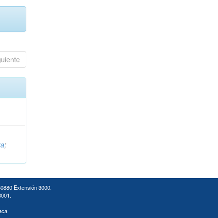
guiente
ra
;
30880 Extensión 3000.
3001.
aca