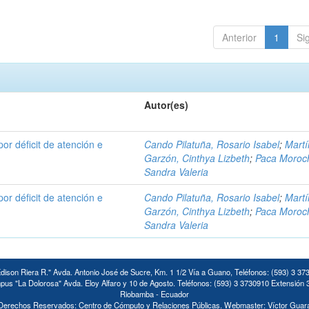
Anterior
1
Si
Autor(es)
por déficit de atención e
Cando Pilatuña, Rosario Isabel
;
Mart
Garzón, Cinthya Lizbeth
;
Paca Moroc
Sandra Valeria
por déficit de atención e
Cando Pilatuña, Rosario Isabel
;
Mart
Garzón, Cinthya Lizbeth
;
Paca Moroc
Sandra Valeria
ison Riera R." Avda. Antonio José de Sucre, Km. 1 1/2 Vía a Guano, Teléfonos: (593) 3 37
us "La Dolorosa" Avda. Eloy Alfaro y 10 de Agosto. Teléfonos: (593) 3 3730910 Extensión 
Riobamba - Ecuador
Derechos Reservados: Centro de Cómputo y Relaciones Públicas. Webmaster: Víctor Guar