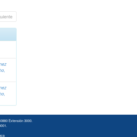
guiente
ínez
ho,
ínez
ho,
30880 Extensión 3000.
3001.
aca