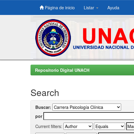
Página de inicio
Listar
Ayuda
Skip
navigation
Repositorio Digital UNACH
Search
Buscar:
por
Current filters: