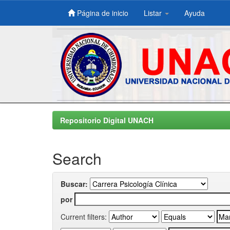
Página de inicio
Listar
Ayuda
Skip
navigation
Repositorio Digital UNACH
Search
Buscar:
por
Current filters: