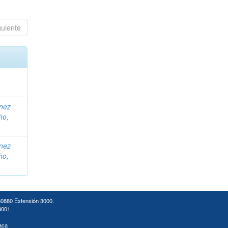
guiente
ínez
ho,
ínez
ho,
30880 Extensión 3000.
3001.
aca