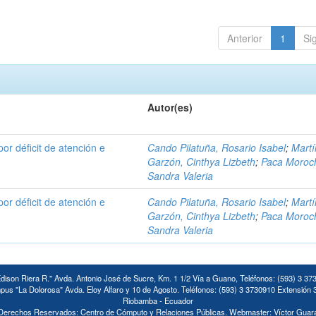
Anterior
1
Si
Autor(es)
por déficit de atención e
Cando Pilatuña, Rosario Isabel
;
Mart
Garzón, Cinthya Lizbeth
;
Paca Moroc
Sandra Valeria
por déficit de atención e
Cando Pilatuña, Rosario Isabel
;
Mart
Garzón, Cinthya Lizbeth
;
Paca Moroc
Sandra Valeria
ison Riera R." Avda. Antonio José de Sucre, Km. 1 1/2 Vía a Guano, Teléfonos: (593) 3 37
us "La Dolorosa" Avda. Eloy Alfaro y 10 de Agosto. Teléfonos: (593) 3 3730910 Extensión 
Riobamba - Ecuador
Derechos Reservados: Centro de Cómputo y Relaciones Públicas. Webmaster: Víctor Guar