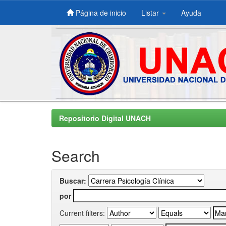
Página de inicio
Listar
Ayuda
Skip
navigation
Repositorio Digital UNACH
Search
Buscar:
por
Current filters: