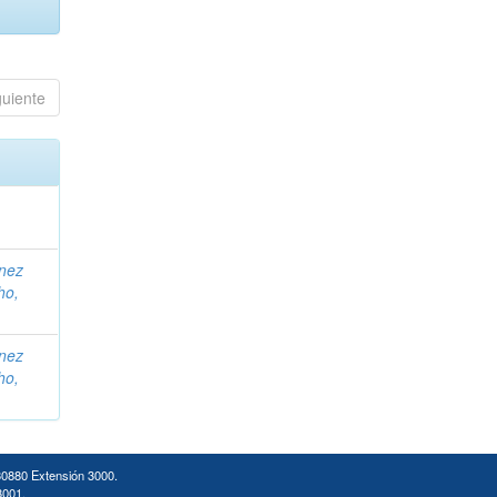
guiente
ínez
ho,
ínez
ho,
30880 Extensión 3000.
3001.