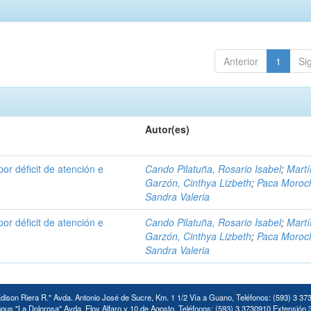
Anterior
1
Si
Autor(es)
por déficit de atención e
Cando Pilatuña, Rosario Isabel
;
Mart
Garzón, Cinthya Lizbeth
;
Paca Moroc
Sandra Valeria
por déficit de atención e
Cando Pilatuña, Rosario Isabel
;
Mart
Garzón, Cinthya Lizbeth
;
Paca Moroc
Sandra Valeria
ison Riera R." Avda. Antonio José de Sucre, Km. 1 1/2 Vía a Guano, Teléfonos: (593) 3 37
us "La Dolorosa" Avda. Eloy Alfaro y 10 de Agosto. Teléfonos: (593) 3 3730910 Extensión 