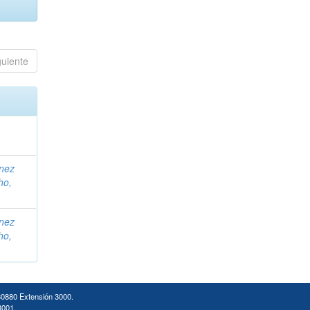
guiente
ínez
ho,
ínez
ho,
30880 Extensión 3000.
3001.