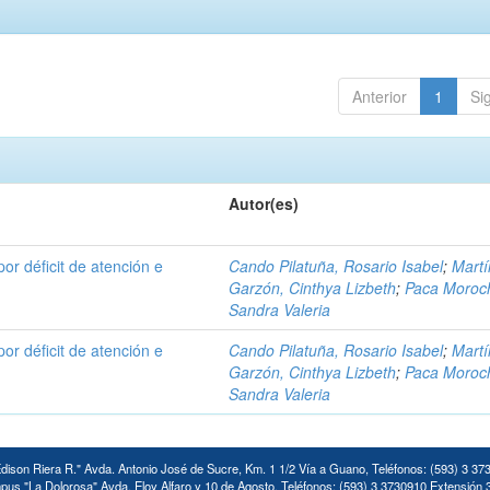
Anterior
1
Si
Autor(es)
por déficit de atención e
Cando Pilatuña, Rosario Isabel
;
Mart
Garzón, Cinthya Lizbeth
;
Paca Moroc
Sandra Valeria
por déficit de atención e
Cando Pilatuña, Rosario Isabel
;
Mart
Garzón, Cinthya Lizbeth
;
Paca Moroc
Sandra Valeria
ison Riera R." Avda. Antonio José de Sucre, Km. 1 1/2 Vía a Guano, Teléfonos: (593) 3 37
us "La Dolorosa" Avda. Eloy Alfaro y 10 de Agosto. Teléfonos: (593) 3 3730910 Extensión 