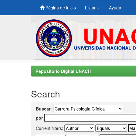
Página de inicio
Listar
Ayuda
Skip
navigation
Repositorio Digital UNACH
Search
Buscar:
por
Current filters: