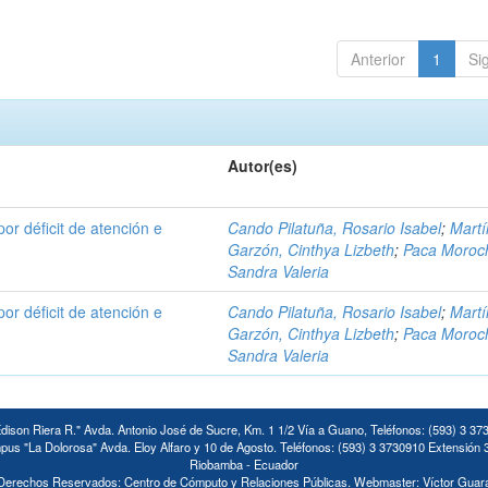
Anterior
1
Si
Autor(es)
por déficit de atención e
Cando Pilatuña, Rosario Isabel
;
Mart
Garzón, Cinthya Lizbeth
;
Paca Moroc
Sandra Valeria
por déficit de atención e
Cando Pilatuña, Rosario Isabel
;
Mart
Garzón, Cinthya Lizbeth
;
Paca Moroc
Sandra Valeria
ison Riera R." Avda. Antonio José de Sucre, Km. 1 1/2 Vía a Guano, Teléfonos: (593) 3 37
us "La Dolorosa" Avda. Eloy Alfaro y 10 de Agosto. Teléfonos: (593) 3 3730910 Extensión 
Riobamba - Ecuador
Derechos Reservados: Centro de Cómputo y Relaciones Públicas. Webmaster: Víctor Guar