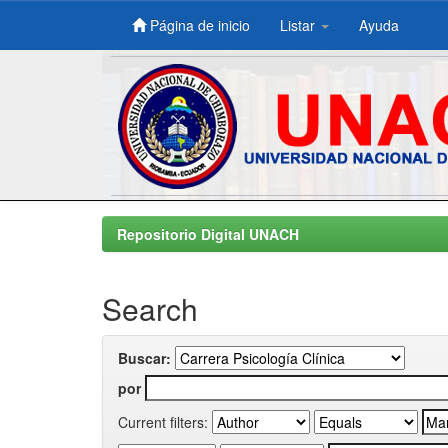
Página de inicio
Listar
Ayuda
Skip
navigation
Repositorio Digital UNACH
Search
Buscar:
por
Current filters: