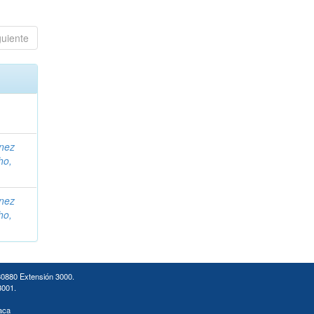
guiente
ínez
ho,
ínez
ho,
30880 Extensión 3000.
3001.
aca