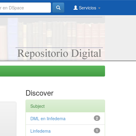
Servicios
Discover
Subject
DML en linfedema
2
Linfedema
1