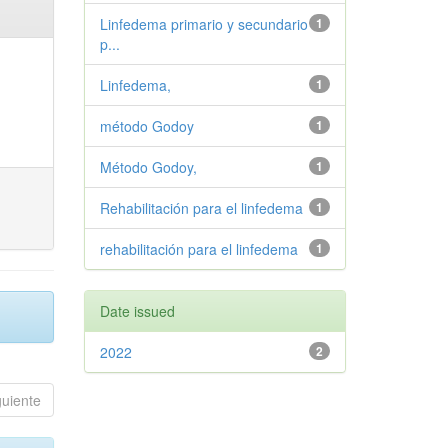
Linfedema primario y secundario
1
p...
Linfedema,
1
método Godoy
1
Método Godoy,
1
Rehabilitación para el linfedema
1
rehabilitación para el linfedema
1
Date issued
2022
2
guiente