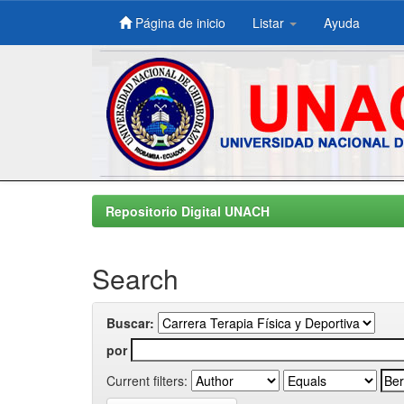
Página de inicio
Listar
Ayuda
Skip
navigation
Repositorio Digital UNACH
Search
Buscar:
por
Current filters: