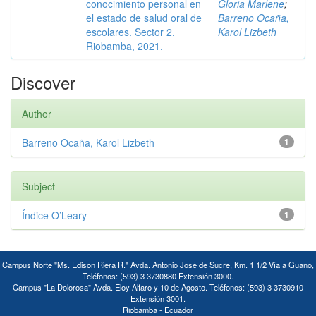
conocimiento personal en
Gloria Marlene
;
el estado de salud oral de
Barreno Ocaña,
escolares. Sector 2.
Karol Lizbeth
Riobamba, 2021.
Discover
Author
Barreno Ocaña, Karol Lizbeth
1
Subject
Índice O’Leary
1
Campus Norte "Ms. Edison Riera R." Avda. Antonio José de Sucre, Km. 1 1/2 Vía a Guano,
Teléfonos: (593) 3 3730880 Extensión 3000.
Campus "La Dolorosa" Avda. Eloy Alfaro y 10 de Agosto. Teléfonos: (593) 3 3730910
Extensión 3001.
Riobamba - Ecuador