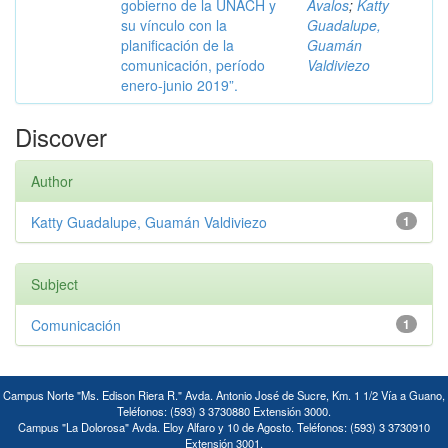
gobierno de la UNACH y
Ávalos
;
Katty
su vínculo con la
Guadalupe,
planificación de la
Guamán
comunicación, período
Valdiviezo
enero-junio 2019”.
Discover
Author
Katty Guadalupe, Guamán Valdiviezo
1
Subject
Comunicación
1
Campus Norte "Ms. Edison Riera R." Avda. Antonio José de Sucre, Km. 1 1/2 Vía a Guano,
Teléfonos: (593) 3 3730880 Extensión 3000.
Campus "La Dolorosa" Avda. Eloy Alfaro y 10 de Agosto. Teléfonos: (593) 3 3730910
Extensión 3001.