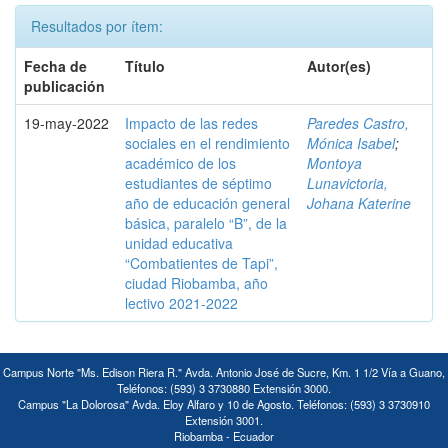
Resultados por ítem:
Fecha de
Título
Autor(es)
publicación
19-may-2022
Impacto de las redes
Paredes Castro,
sociales en el rendimiento
Mónica Isabel
;
académico de los
Montoya
estudiantes de séptimo
Lunavictoria,
año de educación general
Johana Katerine
básica, paralelo “B”, de la
unidad educativa
“Combatientes de Tapi”,
ciudad Riobamba, año
lectivo 2021-2022
Campus Norte "Ms. Edison Riera R." Avda. Antonio José de Sucre, Km. 1 1/2 Vía a Guano,
Teléfonos: (593) 3 3730880 Extensión 3000.
Campus "La Dolorosa" Avda. Eloy Alfaro y 10 de Agosto. Teléfonos: (593) 3 3730910
Extensión 3001.
Riobamba - Ecuador