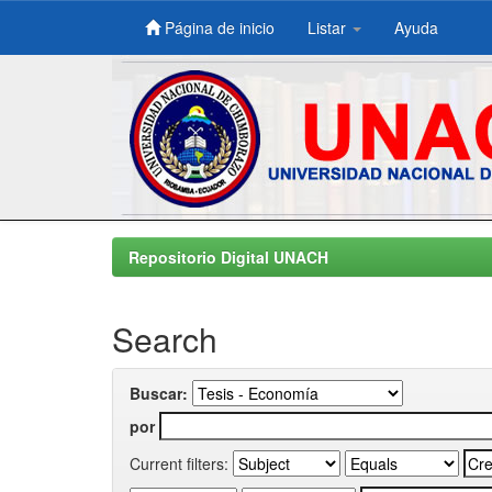
Página de inicio
Listar
Ayuda
Skip
navigation
Repositorio Digital UNACH
Search
Buscar:
por
Current filters: