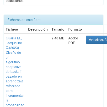
colecciones:
Ficheros en este ítem:
Fichero
Descripción
Tamaño
Formato
Guailla M.,
2.48 MB
Adobe
Visualizar/A
Jacqueline
PDF
C.(2023)
Diseño de
un
algoritmo
adaptativo
de backoff
basado en
aprendizaje
reforzado
para
incrementar
la
probabilidad