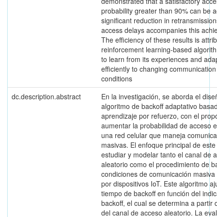
demonstrated that a satisfactory acc
probability greater than 90% can be 
significant reduction in retransmissio
access delays accompanies this achi
The efficiency of these results is attri
reinforcement learning-based algorithm
to learn from its experiences and ada
efficiently to changing communicatio
conditions
dc.description.abstract
En la investigación, se aborda el dis
algoritmo de backoff adaptativo basad
aprendizaje por refuerzo, con el prop
aumentar la probabilidad de acceso e
una red celular que maneja comunic
masivas. El enfoque principal de este
estudiar y modelar tanto el canal de 
aleatorio como el procedimiento de b
condiciones de comunicación masiva
por dispositivos IoT. Este algoritmo aj
tiempo de backoff en función del indi
backoff, el cual se determina a partir 
del canal de acceso aleatorio. La eva