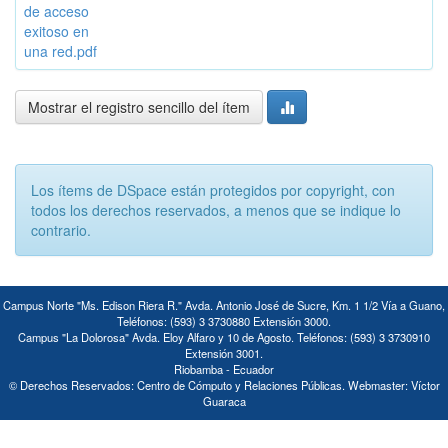
de acceso
exitoso en
una red.pdf
Mostrar el registro sencillo del ítem
Los ítems de DSpace están protegidos por copyright, con
todos los derechos reservados, a menos que se indique lo
contrario.
Campus Norte "Ms. Edison Riera R." Avda. Antonio José de Sucre, Km. 1 1/2 Vía a Guano,
Teléfonos: (593) 3 3730880 Extensión 3000.
Campus "La Dolorosa" Avda. Eloy Alfaro y 10 de Agosto. Teléfonos: (593) 3 3730910
Extensión 3001.
Riobamba - Ecuador
© Derechos Reservados: Centro de Cómputo y Relaciones Públicas. Webmaster: Víctor
Guaraca