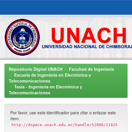
Skip
navigation
Repositorio Digital UNACH
Facultad de Ingeniería
Escuela de Ingeniería en Electrónica y
Telecomunicaciones
Tesis - Ingeniería en Electrónica y
Telecomunicaciones
Por favor, use este identificador para citar o enlazar este
ítem:
http://dspace.unach.edu.ec/handle/51000/11925