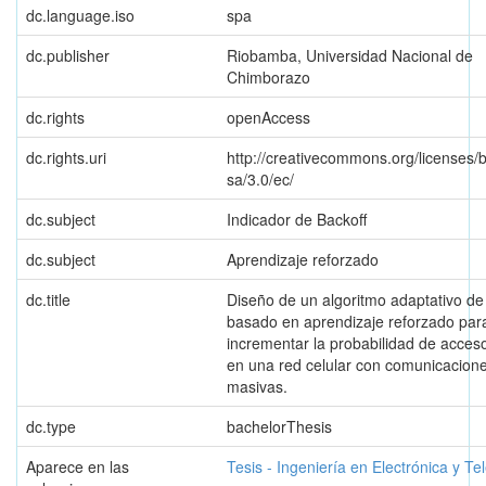
dc.language.iso
spa
dc.publisher
Riobamba, Universidad Nacional de
Chimborazo
dc.rights
openAccess
dc.rights.uri
http://creativecommons.org/licenses/
sa/3.0/ec/
dc.subject
Indicador de Backoff
dc.subject
Aprendizaje reforzado
dc.title
Diseño de un algoritmo adaptativo de
basado en aprendizaje reforzado par
incrementar la probabilidad de acces
en una red celular con comunicacion
masivas.
dc.type
bachelorThesis
Aparece en las
Tesis - Ingeniería en Electrónica y T