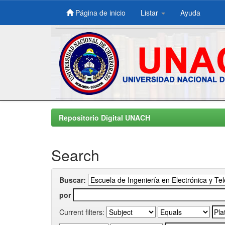
Página de inicio
Listar
Ayuda
Skip
navigation
Repositorio Digital UNACH
Search
Buscar:
por
Current filters: