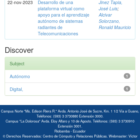
22-nov-2023
Desarrollo de una
Jinez Tapia,
plataforma virtual como
José Luis
;
apoyo para el aprendizaje
Alcivar
autónomo de sistemas
Solorzano,
radiantes de
Ronald Mauricio
Telecomunicaciones
Discover
Subject
Autónomo
1
Digital,
1
Campus Norte "Ms. Edison Riera R." Avda. Antonio José de Sucre, Km. 1 1/2 Vía a Guano,
Teléfonos: (593) 3 3730880 Extensión 3000.
Campus "La Dolorosa" Avda. Eloy Alfaro y 10 de Agosto. Teléfonos: (593) 3 3730910
Extensión 3001.
Riobamba - Ecuador
© Derechos Reservados: Centro de Cómputo y Relaciones Públicas. Webmaster: Víctor