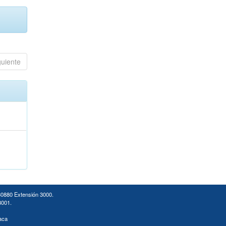
guiente
30880 Extensión 3000.
3001.
aca