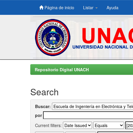
Página de inicio
Listar
Ayuda
Skip
navigation
Repositorio Digital UNACH
Search
Buscar:
por
Current filters: