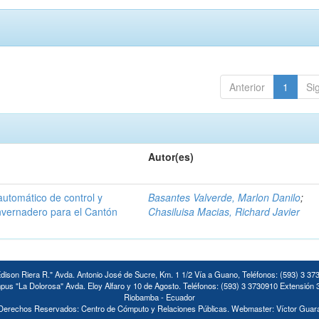
Anterior
1
Si
Autor(es)
automático de control y
Basantes Valverde, Marlon Danilo
;
invernadero para el Cantón
Chasiluisa Macias, Richard Javier
ison Riera R." Avda. Antonio José de Sucre, Km. 1 1/2 Vía a Guano, Teléfonos: (593) 3 37
us "La Dolorosa" Avda. Eloy Alfaro y 10 de Agosto. Teléfonos: (593) 3 3730910 Extensión 
Riobamba - Ecuador
Derechos Reservados: Centro de Cómputo y Relaciones Públicas. Webmaster: Víctor Guar