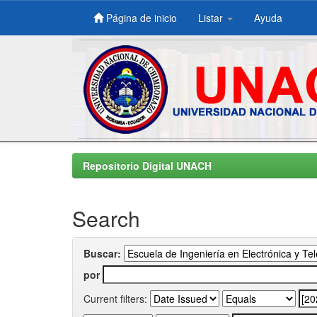
Página de inicio
Listar
Ayuda
Skip
navigation
Repositorio Digital UNACH
Search
Buscar:
por
Current filters: