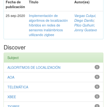
Fecha de
Título
Autor(es)
publicación
25-sep-2020
Implementación de
Vargas Culqui,
algoritmos de localización
Diego Danilo
;
híbridos en redes de
Pilco Quihuiri,
sensores inalámbricos
Jonny Gustavo
utilizando zigbee
Discover
Subject
ALGORITMOS DE LOCALIZACIÓN
1
AOA
1
TELEMÁTICA
1
XBEE
1
ZIGBEE
1