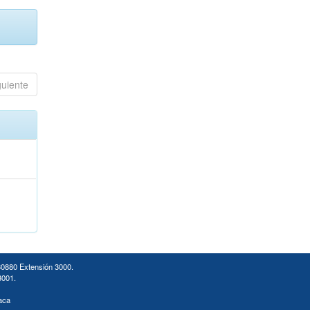
guiente
30880 Extensión 3000.
3001.
aca