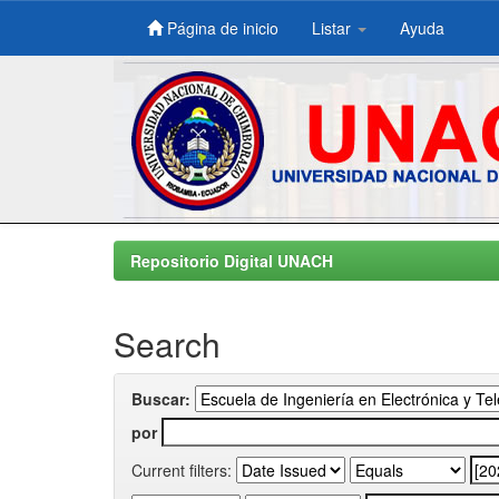
Página de inicio
Listar
Ayuda
Skip
navigation
Repositorio Digital UNACH
Search
Buscar:
por
Current filters: