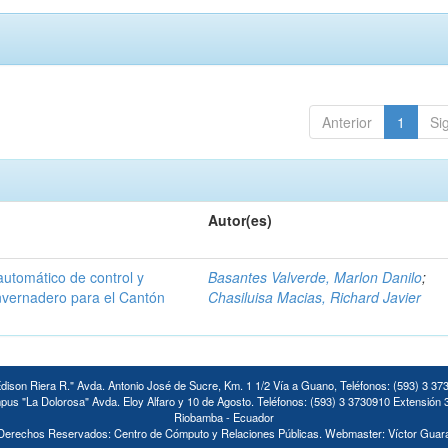
Anterior
1
Si
Autor(es)
automático de control y
Basantes Valverde, Marlon Danilo
;
invernadero para el Cantón
Chasiluisa Macias, Richard Javier
ison Riera R." Avda. Antonio José de Sucre, Km. 1 1/2 Vía a Guano, Teléfonos: (593) 3 37
us "La Dolorosa" Avda. Eloy Alfaro y 10 de Agosto. Teléfonos: (593) 3 3730910 Extensión 
Riobamba - Ecuador
Derechos Reservados: Centro de Cómputo y Relaciones Públicas. Webmaster: Víctor Guar