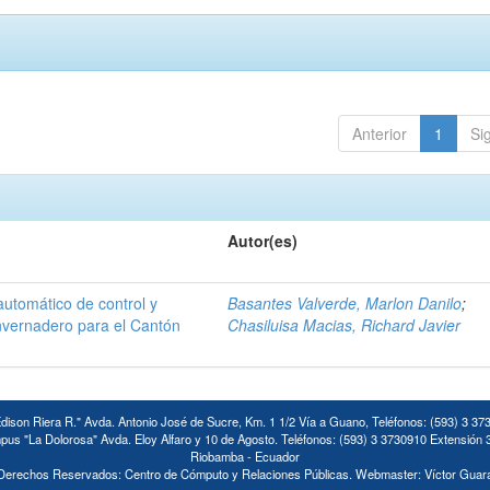
Anterior
1
Si
Autor(es)
automático de control y
Basantes Valverde, Marlon Danilo
;
invernadero para el Cantón
Chasiluisa Macias, Richard Javier
ison Riera R." Avda. Antonio José de Sucre, Km. 1 1/2 Vía a Guano, Teléfonos: (593) 3 37
us "La Dolorosa" Avda. Eloy Alfaro y 10 de Agosto. Teléfonos: (593) 3 3730910 Extensión 
Riobamba - Ecuador
Derechos Reservados: Centro de Cómputo y Relaciones Públicas. Webmaster: Víctor Guar