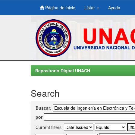
Página de inicio
Listar
Ayuda
Skip
navigation
Repositorio Digital UNACH
Search
Buscar:
por
Current filters: