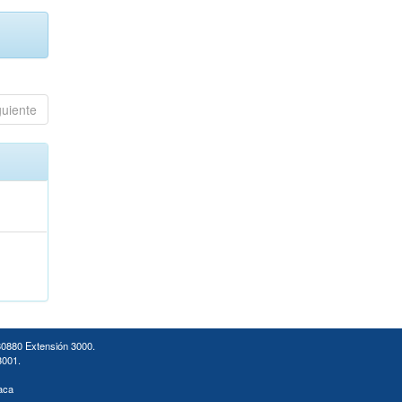
guiente
30880 Extensión 3000.
3001.
aca