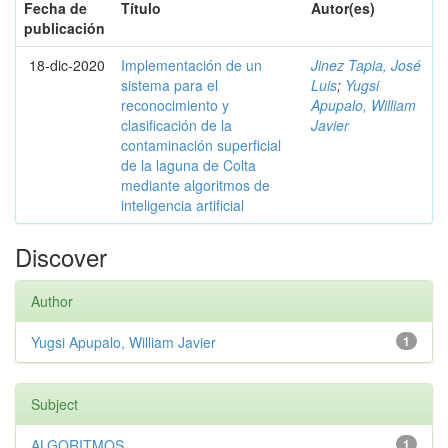
Fecha de
Título
Autor(es)
publicación
18-dic-2020
Implementación de un
Jinez Tapia, José
sistema para el
Luis
;
Yugsi
reconocimiento y
Apupalo, William
clasificación de la
Javier
contaminación superficial
de la laguna de Colta
mediante algoritmos de
inteligencia artificial
Discover
Author
Yugsi Apupalo, William Javier
1
Subject
ALGORITMOS
1