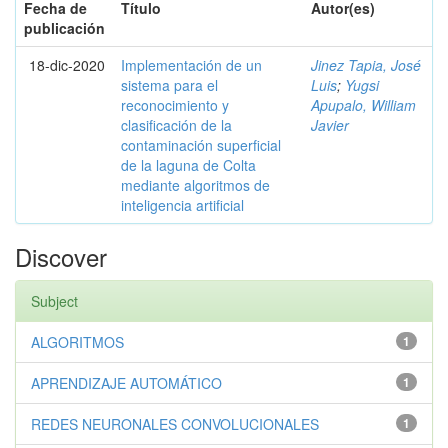
Fecha de
Título
Autor(es)
publicación
18-dic-2020
Implementación de un
Jinez Tapia, José
sistema para el
Luis
;
Yugsi
reconocimiento y
Apupalo, William
clasificación de la
Javier
contaminación superficial
de la laguna de Colta
mediante algoritmos de
inteligencia artificial
Discover
Subject
ALGORITMOS
1
APRENDIZAJE AUTOMÁTICO
1
REDES NEURONALES CONVOLUCIONALES
1