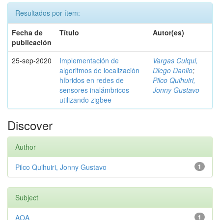
Resultados por ítem:
Fecha de
Título
Autor(es)
publicación
25-sep-2020
Implementación de
Vargas Culqui,
algoritmos de localización
Diego Danilo
;
híbridos en redes de
Pilco Quihuiri,
sensores inalámbricos
Jonny Gustavo
utilizando zigbee
Discover
Author
Pilco Quihuiri, Jonny Gustavo
1
Subject
AOA
1