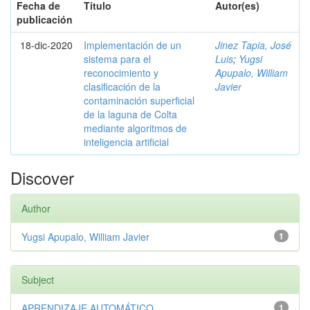
Fecha de
Título
Autor(es)
publicación
18-dic-2020
Implementación de un
Jinez Tapia, José
sistema para el
Luis
;
Yugsi
reconocimiento y
Apupalo, William
clasificación de la
Javier
contaminación superficial
de la laguna de Colta
mediante algoritmos de
inteligencia artificial
Discover
Author
Yugsi Apupalo, William Javier
1
Subject
APRENDIZAJE AUTOMÁTICO
1