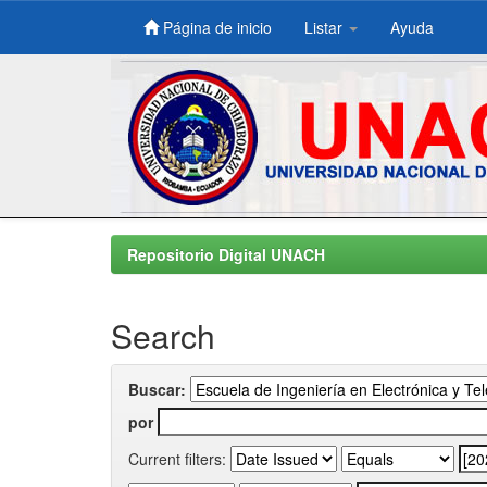
Página de inicio
Listar
Ayuda
Skip
navigation
Repositorio Digital UNACH
Search
Buscar:
por
Current filters: