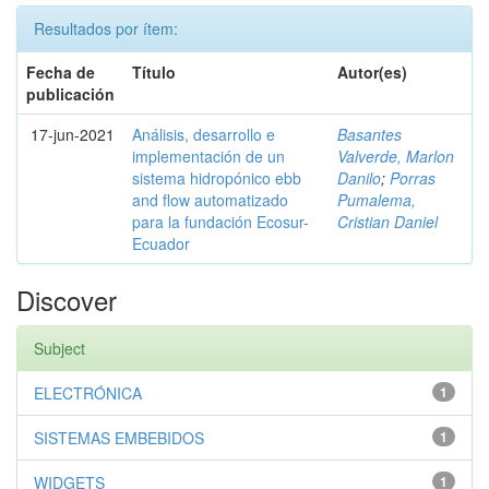
Resultados por ítem:
Fecha de
Título
Autor(es)
publicación
17-jun-2021
Análisis, desarrollo e
Basantes
implementación de un
Valverde, Marlon
sistema hidropónico ebb
Danilo
;
Porras
and flow automatizado
Pumalema,
para la fundación Ecosur-
Cristian Daniel
Ecuador
Discover
Subject
ELECTRÓNICA
1
SISTEMAS EMBEBIDOS
1
WIDGETS
1