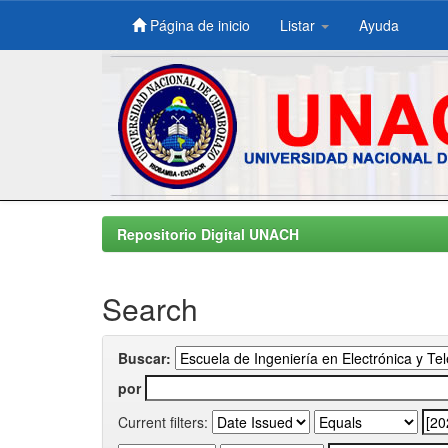
Página de inicio
Listar
Ayuda
Skip
navigation
Repositorio Digital UNACH
Search
Buscar:
por
Current filters: