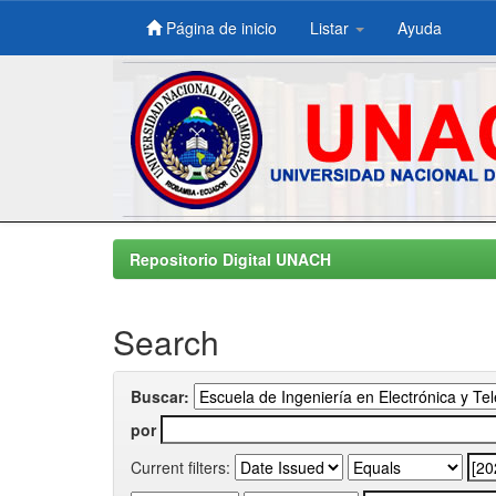
Página de inicio
Listar
Ayuda
Skip
navigation
Repositorio Digital UNACH
Search
Buscar:
por
Current filters: