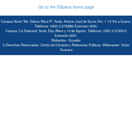
Go to the DSpace home page
Campus Norte "Ms. Edison Riera R." Avda. Antonio José de Sucre, Km. 1 1/2 Vía a Guano,
Teléfonos: (593) 3 3730880 Extensión 3000.
Campus "La Dolorosa" Avda. Eloy Alfaro y 10 de Agosto. Teléfonos: (593) 3 3730910
Extensión 3001.
Riobamba - Ecuador
© Derechos Reservados: Centro de Cómputo y Relaciones Públicas. Webmaster: Víctor
Guaraca