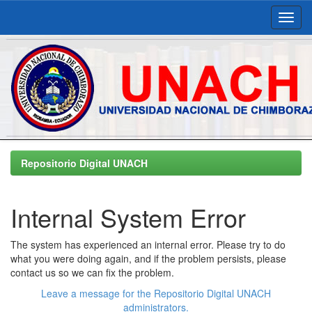
Skip
navigation
Repositorio Digital UNACH
Internal System Error
The system has experienced an internal error. Please try to do
what you were doing again, and if the problem persists, please
contact us so we can fix the problem.
Leave a message for the Repositorio Digital UNACH
administrators.