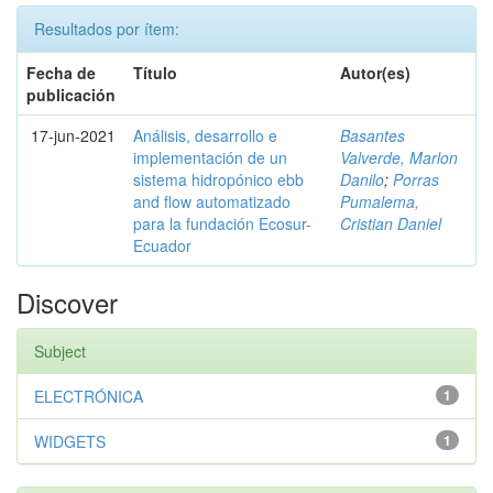
Resultados por ítem:
Fecha de
Título
Autor(es)
publicación
17-jun-2021
Análisis, desarrollo e
Basantes
implementación de un
Valverde, Marlon
sistema hidropónico ebb
Danilo
;
Porras
and flow automatizado
Pumalema,
para la fundación Ecosur-
Cristian Daniel
Ecuador
Discover
Subject
ELECTRÓNICA
1
WIDGETS
1