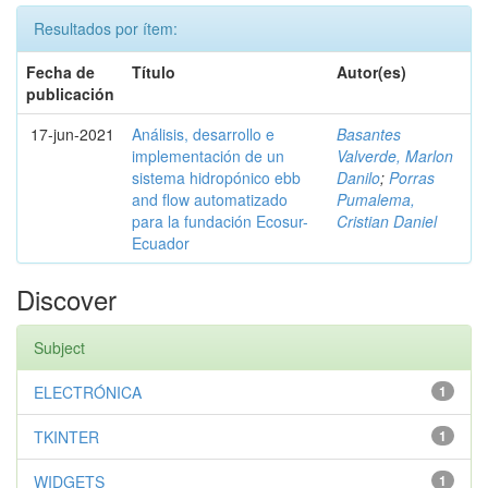
Resultados por ítem:
Fecha de
Título
Autor(es)
publicación
17-jun-2021
Análisis, desarrollo e
Basantes
implementación de un
Valverde, Marlon
sistema hidropónico ebb
Danilo
;
Porras
and flow automatizado
Pumalema,
para la fundación Ecosur-
Cristian Daniel
Ecuador
Discover
Subject
ELECTRÓNICA
1
TKINTER
1
WIDGETS
1