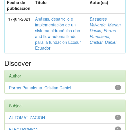
Fecha de
Título
Autor(es)
publicación
17-jun-2021
Análisis, desarrollo e
Basantes
implementación de un
Valverde, Marlon
sistema hidropónico ebb
Danilo
;
Porras
and flow automatizado
Pumalema,
para la fundación Ecosur-
Cristian Daniel
Ecuador
Discover
Author
Porras Pumalema, Cristian Daniel
1
Subject
AUTOMATIZACIÓN
1
ELECTRÓNICA
1