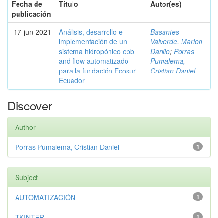
Fecha de
Título
Autor(es)
publicación
17-jun-2021
Análisis, desarrollo e
Basantes
implementación de un
Valverde, Marlon
sistema hidropónico ebb
Danilo
;
Porras
and flow automatizado
Pumalema,
para la fundación Ecosur-
Cristian Daniel
Ecuador
Discover
Author
Porras Pumalema, Cristian Daniel
1
Subject
AUTOMATIZACIÓN
1
TKINTER
1