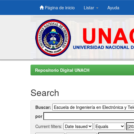
Página de inicio
Listar
Ayuda
Skip
navigation
Repositorio Digital UNACH
Search
Buscar:
por
Current filters: