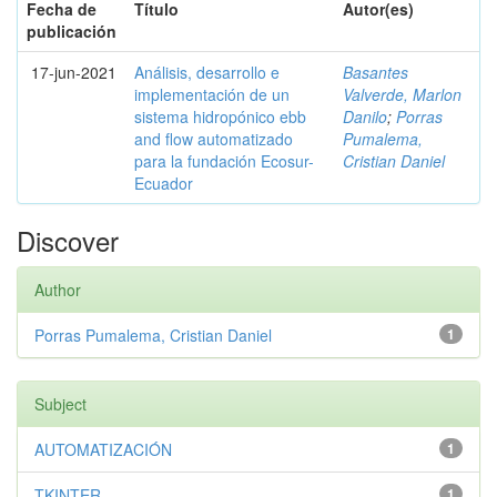
Fecha de
Título
Autor(es)
publicación
17-jun-2021
Análisis, desarrollo e
Basantes
implementación de un
Valverde, Marlon
sistema hidropónico ebb
Danilo
;
Porras
and flow automatizado
Pumalema,
para la fundación Ecosur-
Cristian Daniel
Ecuador
Discover
Author
Porras Pumalema, Cristian Daniel
1
Subject
AUTOMATIZACIÓN
1
TKINTER
1