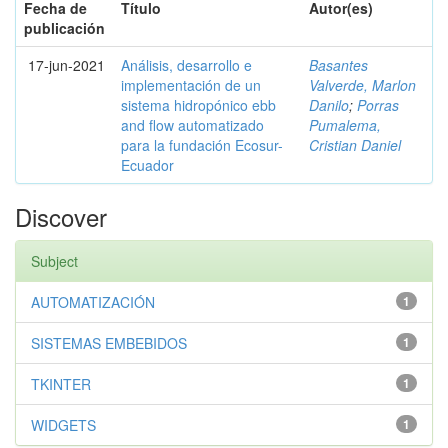
Fecha de
Título
Autor(es)
publicación
17-jun-2021
Análisis, desarrollo e
Basantes
implementación de un
Valverde, Marlon
sistema hidropónico ebb
Danilo
;
Porras
and flow automatizado
Pumalema,
para la fundación Ecosur-
Cristian Daniel
Ecuador
Discover
Subject
AUTOMATIZACIÓN
1
SISTEMAS EMBEBIDOS
1
TKINTER
1
WIDGETS
1