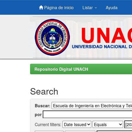
Página de inicio
Listar
Ayuda
Skip
navigation
Repositorio Digital UNACH
Search
Buscar:
por
Current filters: